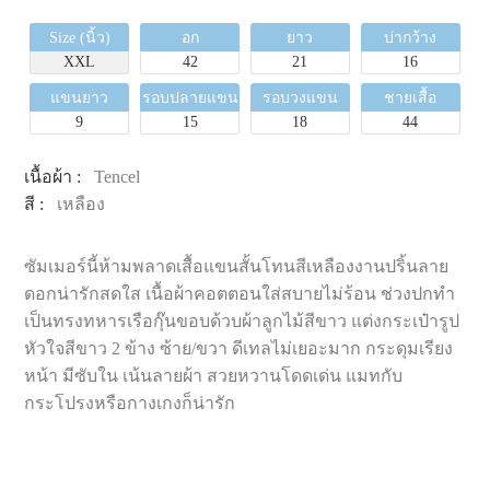
Size (นิ้ว)
อก
ยาว
บ่ากว้าง
XXL
42
21
16
แขนยาว
รอบปลายแขน
รอบวงแขน
ชายเสื้อ
9
15
18
44
เนื้อผ้า :
Tencel
สี :
เหลือง
ซัมเมอร์นี้ห้ามพลาดเสื้อแขนสั้นโทนสีเหลืองงานปริ้นลาย
ดอกน่ารักสดใส เนื้อผ้าคอตตอนใส่สบายไม่ร้อน ช่วงปกทำ
เป็นทรงทหารเรือกุ๊นขอบด้วบผ้าลูกไม้สีขาว แต่งกระเป๋ารูป
หัวใจสีขาว 2 ข้าง ซ้าย/ขวา ดีเทลไม่เยอะมาก กระดุมเรียง
หน้า มีซับใน เน้นลายผ้า สวยหวานโดดเด่น แมทกับ
กระโปรงหรือกางเกงก็น่ารัก