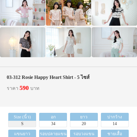
03-312 Rosie Happy Heart Shirt - 5 ไซส์
590
ราคา
บาท
Size (นิ้ว)
อก
ยาว
บ่ากว้าง
S
34
20
14
แขนยาว
รอบปลายแขน
รอบวงแขน
ชายเสื้อ