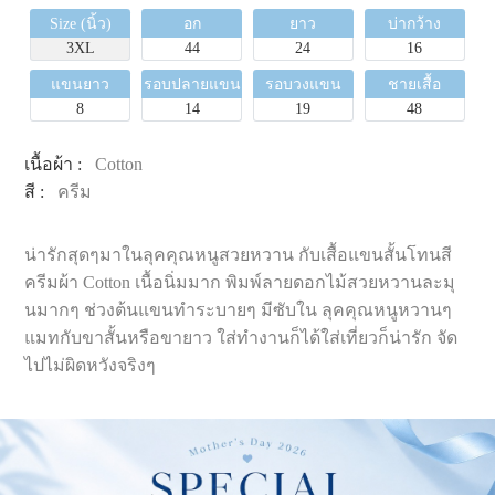
Size (นิ้ว)
อก
ยาว
บ่ากว้าง
3XL
44
24
16
แขนยาว
รอบปลายแขน
รอบวงแขน
ชายเสื้อ
8
14
19
48
เนื้อผ้า :
Cotton
สี :
ครีม
น่ารักสุดๆมาในลุคคุณหนูสวยหวาน กับเสื้อแขนสั้นโทนสี
ครีมผ้า Cotton เนื้อนิ่มมาก พิมพ์ลายดอกไม้สวยหวานละมุ
นมากๆ ช่วงต้นแขนทำระบายๆ มีซับใน ลุคคุณหนูหวานๆ
แมทกับขาสั้นหรือขายาว ใส่ทำงานก็ได้ใส่เที่ยวก็น่ารัก จัด
ไปไม่ผิดหวังจริงๆ