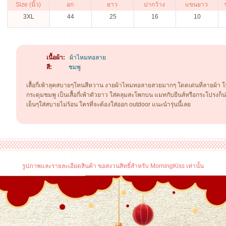
Size (นิ้ว)
อก
ยาว
บ่ากว้าง
แขนยาว
3XL
44
25
16
10
เนื้อผ้า:
ผ้าไหมทอลาย
สี:
ชมพู
เสื้อกี่เพ้าลุคสบายๆโทนสีหวาน งายผ้าไหมทอลายสวยมากๆ โดดเด่นที่ลายผ้า 
กระดุมชมพู เป็นเสื้อกี่เพ้าตัวยาว ใส่คลุมสะโพกบน แมทกับยีนส์หรือกระโปรงก็น่าร
เย็นๆใส่สบายไม่ร้อน ใครที่จะต้องใส่ออก outdoor แนะนำรุ่นนี้เลย
รูปภาพและรายละเอียดสินค้า ขอสงวนสิทธิ์สำหรับ MorningKiss เท่านั้น