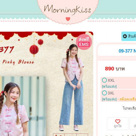
สินค
09-377 N
890
บาท
XXL
[พร้อมส่ง]
3XL
[พร้อมส่ง]
- สต็อคเหลื
โปรดเลือ
ถูกใจ
เ