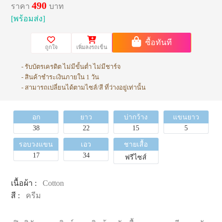
490
ราคา
บาท
[พร้อมส่ง]
ซื้อทันที
ถูกใจ
เพิ่มลงรถเข็น
- รับบัตรเครดิต ไม่มีขั้นต่ำ ไม่มีชาร์จ
- สินค้าชำระเงินภายใน 1 วัน
- สามารถเปลี่ยนได้ตามไซส์/สี ที่ว่างอยู่เท่านั้น
อก
ยาว
บ่ากว้าง
แขนยาว
38
22
15
5
รอบวงแขน
เอว
ชายเสื้อ
17
34
ฟรีไซส์
เนื้อผ้า :
Cotton
สี :
ครีม