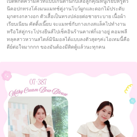
เปิดพิกัดความคิวท์แบบเกินต้านกับเสื้อลูกคุณหนูเรียบหรูตัว
นีคอปกทรงโค้งมนแมทช์คู่งานโบว์ผูกและดอกไม้ประดับ
มุกตรงกลางอก ตัวเสื้อเป็นทรงปล่อยต่อชายระบาย เนื้อผ้า
เรียบเนียน คัตติ้งเนี๊ยบ จะแมทช์กับกางเกงสแล็คไปทำงาน
หรือใส่คู่กระโปรงยีนส์ไปเช็คอินร้านคาเฟ่ก็เอาอยู่ คอมพลี
ทลุคสาวหวานสไตล์มินิมอลได้แบบลงตัวสุดๆค่ะไอเทมนี้คือ
ดีย์ต่อใจมากกก ของมันต้องมีติดตู้แล้วนะทุกคน