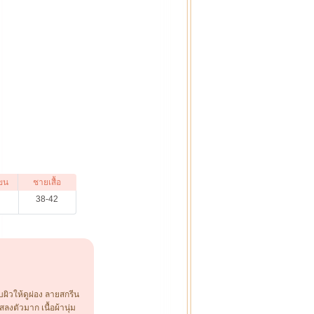
ขน
ชายเสื้อ
8
38-42
บผิวให้ดูผ่อง ลายสกรีน
สลงตัวมาก เนื้อผ้านุ่ม