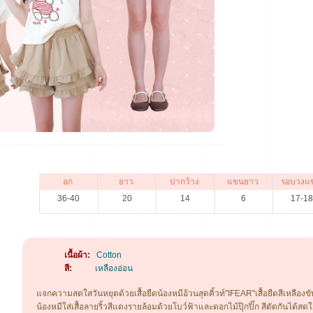
อก
ยาว
บ่ากว้าง
แขนยาว
รอบวงแ
36-40
20
14
6
17-1
เนื้อผ้า:
Cotton
สี:
เหลืองอ่อน
แจกความสดใสวันหยุดด้วยเสื้อยืดน้องหมีอ้วนสุดคิ้วท์"IFEAR"เสื้อยืดสีเหลืองขั
น้องหมีใส่เสื้อลายริ้วสีแดงรายล้อมด้วยโบว์ฟ้าและดอกไม้ปุ๊กปิ๊ก สีตัดกันได้สดใ