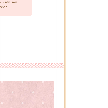
อจะใส่ทับในกับ
วน้าาา