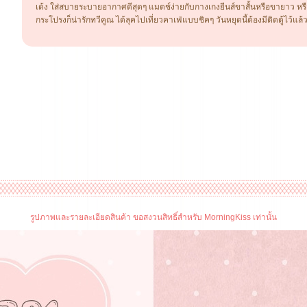
เด้ง ใส่สบายระบายอากาศดีสุดๆ แมตช์ง่ายกับกางเกงยีนส์ขาสั้นหรือขายาว หรื
กระโปรงก็น่ารักทวีคูณ ได้ลุคไปเที่ยวคาเฟ่แบบชิคๆ วันหยุดนี้ต้องมีติดตู้ไว้แล้
รูปภาพและรายละเอียดสินค้า ขอสงวนสิทธิ์สำหรับ MorningKiss เท่านั้น