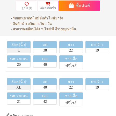
ซื้อทันที
ถูกใจ
เพิ่มลงรถเข็น
(1)
- รับบัตรเครดิต ไม่มีขั้นต่ำ ไม่มีชาร์จ
- สินค้าชำระเงินภายใน 1 วัน
- สามารถเปลี่ยนได้ตามไซส์/สี ที่ว่างอยู่เท่านั้น
Size (นิ้ว)
อก
ยาว
บ่ากว้าง
L
38
22
19
รอบวงแขน
เอว
ชายเสื้อ
20
40
ฟรีไซส์
Size (นิ้ว)
อก
ยาว
บ่ากว้าง
XL
40
22
19
รอบวงแขน
เอว
ชายเสื้อ
21
42
ฟรีไซส์