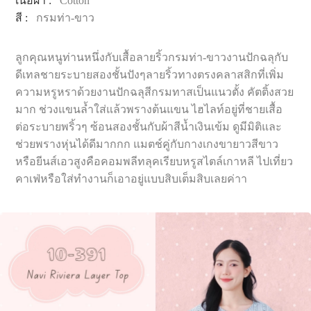
เนื้อผ้า :
Cotton
สี :
กรมท่า-ขาว
ลูกคุณหนูท่านหนึ่งกับเสื้อลายริ้วกรมท่า-ขาวงานปักฉลุกับ
ดีเทลชายระบายสองชั้นปังๆลายริ้วทางตรงคลาสสิกที่เพิ่ม
ความหรูหราด้วยงานปักฉลุสีกรมทาสเป็นแนวตั้ง คัตติ้งสวย
มาก ช่วงแขนล้ำใส่แล้วพรางต้นแขน ไฮไลท์อยู่ที่ชายเสื้อ
ต่อระบายพริ้วๆ ซ้อนสองชั้นกับผ้าสีน้ำเงินเข้ม ดูมีมิติและ
ช่วยพรางหุ่นได้ดีมากกก แมตช์คู่กับกางเกงขายาวสีขาว
หรือยีนส์เอวสูงคือคอมพลีทลุคเรียบหรูสไตล์เกาหลี ไปเที่ยว
คาเฟ่หรือใส่ทำงานก็เอาอยู่แบบสิบเต็มสิบเลยค่าา