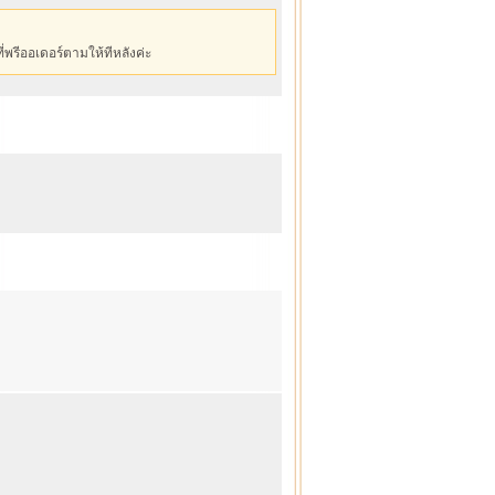
่พรีออเดอร์ตามให้ทีหลังค่ะ