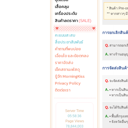
เสื้อคลุม
* สินค้า Pre-o
เครื่องประดับ
** หากสาวๆ มี
สินค้าลดราคา
(SALE)
การยกเลิกสินค
คะแนนสะสม
สื่อประชาสัมพันธ์
Q.
สามารถยกเลิก
คำถามที่พบบ่อย
A.
ทางร้านอนุญา
เงื่อนไข และข้อตกลง
ราคาจัดส่ง
การจัดส่งสินค้
เช็คสถานะพัสดุ
รู้จัก MorningKiss
Q.
จะจัดส่งสินค้
Privacy Policy
ติดต่อเรา
A.
• หากเป็นสิน
• หากเป็นสินค้
Q.
จะได้รับสินค้
Server Time
05:58:37
A.
• พื้นที่กรุ
Page Views
• จังหวัดอื่นๆ
78,844,003