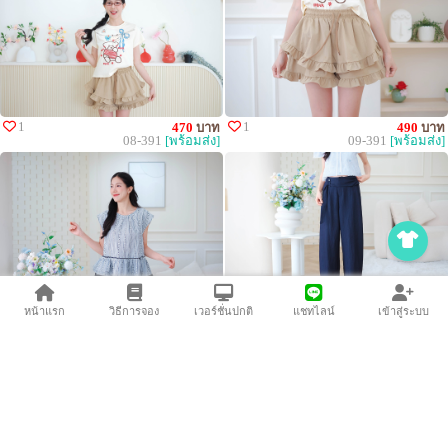
1
1
470
บาท
490
บาท
08-391
[พร้อมส่ง]
09-391
[พร้อมส่ง]
1
2
520
บาท
590
บาท
หน้าแรก
วิธีการจอง
เวอร์ชั่นปกติ
แชทไลน์
เข้าสู่ระบบ
10-391
[พร้อมส่ง]
11-391
[พร้อมส่ง]