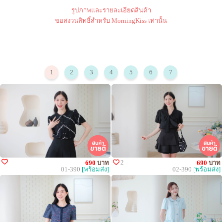
รูปภาพและรายละเอียดสินค้า
ขอสงวนสิทธิ์สำหรับ MorningKiss เท่านั้น
1
2
3
4
5
6
7
2
690
บาท
690
บาท
01-390
[พร้อมส่ง]
02-390
[พร้อมส่ง]