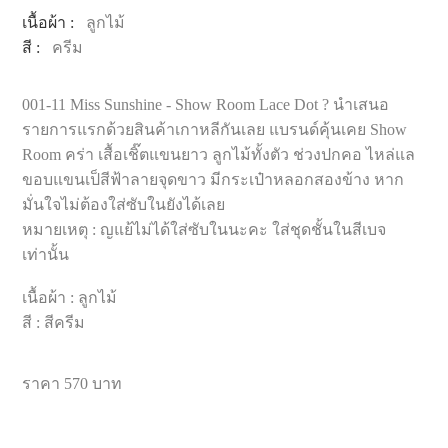
เนื้อผ้า :
ลูกไม้
สี :
ครีม
001-11 Miss Sunshine - Show Room Lace Dot ? นำเสนอ
รายการแรกด้วยสินค้าเกาหลีกันเลย แบรนด์คุ้นเคย Show
Room คร่า เสื้อเชิ๊ตแขนยาว ลูกไม้ทั้งตัว ช่วงปกคอ ไหล่แล
ขอบแขนเป็สีฟ้าลายจุดขาว มีกระเป๋าหลอกสองข้าง หาก
มั่นใจไม่ต้องใส่ซับในยังได้เลย
หมายเหตุ : ญแย้ไม่ได้ใส่ซับในนะคะ ใส่ชุดชั้นในสีเบจ
เท่านั้น
เนื้อผ้า : ลูกไม้
สี : สีครีม
ราคา 570 บาท