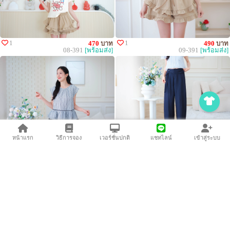
1
1
470
บาท
490
บาท
08-391
[พร้อมส่ง]
09-391
[พร้อมส่ง]
1
2
520
บาท
590
บาท
หน้าแรก
วิธีการจอง
เวอร์ชั่นปกติ
แชทไลน์
เข้าสู่ระบบ
10-391
[พร้อมส่ง]
11-391
[พร้อมส่ง]