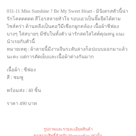
031-11 Miss Sunshine ? Be My Sweet Heart - มินิเดรสตัวนี้น่า
รักโคดดดดด สีโอรสลายหัวใจ รอบเอวเป็นจั๊มยืดได้ตาม
ไซส์คร่า ด้านหลีงเป็นคอวีมีเชือกผูกคล้อง เนื้อผ้าชีฟอง
บางๆ ใส่สบายๆ มีซับในทั้งตัว น่ารักสดใสไสต์คุณหนู แนะ
นำเรยกับตัวนี้
หมายเหตุ : ผ้าลายนี้มีงานจีนระดับล่างก็อปแบบออกมาแล้ว
นะคะ แต่การตัดเย็บและเนื้อผ้าต่างกันมาก
เนื้อผ้า : ชีฟอง
สี : ชมพู
พร้อมส่ง : 40 ชิ้น
ราคา 490 บาท
รูปภาพและรายละเอียดสินค้า
ขอสงวนสิทธิ์สำหรับ MorningKiss เท่านั้น