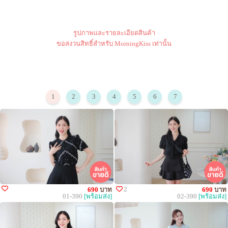
รูปภาพและรายละเอียดสินค้า
ขอสงวนสิทธิ์สำหรับ MorningKiss เท่านั้น
1
2
3
4
5
6
7
2
690
บาท
690
บาท
01-390
[พร้อมส่ง]
02-390
[พร้อมส่ง]