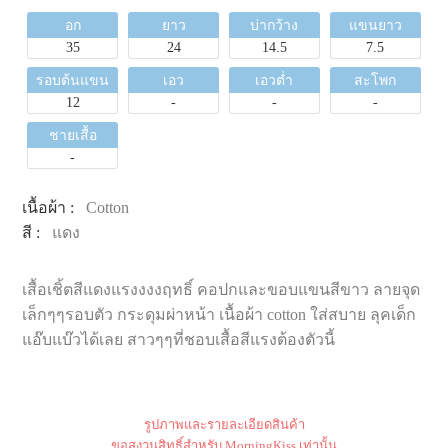
อก
ยาว
บ่ากว้าง
แขนยาว
35
24
14.5
7.5
รอบต้นแขน
เอว
เอวต่ำ
สะโพก
12
-
-
-
ชายเสื้อ
-
เนื้อผ้า :
Cotton
สี :
แดง
เสื้อเชิ้ตสีแดงแรงงงงฤทธิ์ คอปกและขอบแขนสีขาว ลายจุด
เล็กๆๆรอบตัว กระดุมผ่าหน้า เนื้อผ้า cotton ใส่สบาย ลุคเด็ก
แอ๊บแบ๊วได้เลย สาวๆๆที่ชอบเสื้อสีแรงต้องตัวนี้
รูปภาพและรายละเอียดสินค้า
ขอสงวนสิทธิ์สำหรับ MorningKiss เท่านั้น