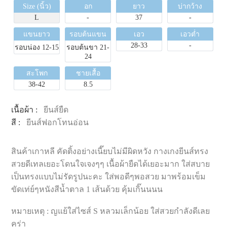
Size (นิ้ว)
อก
ยาว
บ่ากว้าง
L
-
37
-
แขนยาว
รอบต้นแขน
เอว
เอวต่ำ
28-33
-
รอบน่อง 12-15
รอบต้นขา 21-
24
สะโพก
ชายเสื้อ
38-42
8.5
เนื้อผ้า :
ยีนส์ยืด
สี :
ยีนส์ฟอกโทนอ่อน
สินค้าเกาหลี คัดติ้งอย่างเนี๊ยบไม่มีผิดหวัง กางเกงยีนส์ทรง
สวยดีเทลเยอะโดนใจเจงๆๆ เนื้อผ้ายืดได้เยอะมาก ใส่สบาย
เป็นทรงแบบไม่รัดรูปนะคะ ใส่พอดีๆพอสวย มาพร้อมเข็ม
ขัดเท่ย์ๆหนังสีน้ำตาล 1 เส้นด้วย คุ้มเกิ๊นนนน
หมายเหตุ : ญแย้ใส่ไซส์ S หลวมเล็กน้อย ใส่สวยกำลังดีเลย
คร่า