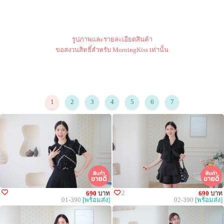
รูปภาพและรายละเอียดสินค้า
ขอสงวนสิทธิ์สำหรับ MorningKiss เท่านั้น
1
2
3
4
5
6
7
2
690
บาท
690
บาท
01-390
[พร้อมส่ง]
02-390
[พร้อมส่ง]