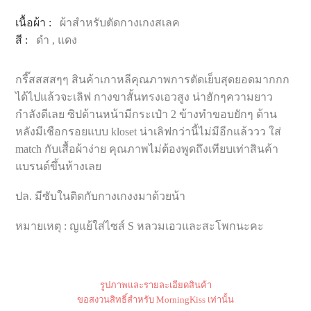
เนื้อผ้า :
ผ้าสำหรับตัดกางเกงสเลค
สี :
ดำ , แดง
กรี๊สสสสๆๆ สินค้าเกาหลีคุณภาพการตัดเย็บสุดยอดมากกก
ได้ไปแล้วจะเลิฟ กางขาสั้นทรงเอวสูง น่าฮักๆความยาว
กำลังดีเลย ซิปด้านหน้ามีกระเป๋า 2 ข้างทำขอบยักๆ ด้าน
หลังมีเชือกรอยแบบ kloset น่าเลิฟกว่านี้ไม่มีอีกแล้ววว ใส่
match กับเสื้อผ้าง่าย คุณภาพไม่ต้องพูดถึงเทียบเท่าสินค้า
แบรนด์ขึ้นห้างเลย
ปล. มีซับในติดกับกางเกงงมาด้วยน้า
หมายเหตุ : ญแย้ใส่ไซส์ S หลวมเอวและสะโพกนะคะ
รูปภาพและรายละเอียดสินค้า
ขอสงวนสิทธิ์สำหรับ MorningKiss เท่านั้น