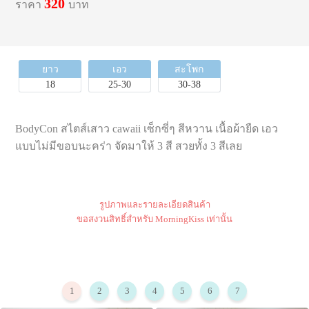
320
ราคา
บาท
ยาว
เอว
สะโพก
18
25-30
30-38
BodyCon สไตส์เสาว cawaii เซ็กซี่ๆ สีหวาน เนื้อผ้ายืด เอว
แบบไม่มีขอบนะคร่า จัดมาให้ 3 สี สวยทั้ง 3 สีเลย
รูปภาพและรายละเอียดสินค้า
ขอสงวนสิทธิ์สำหรับ MorningKiss เท่านั้น
1
2
3
4
5
6
7