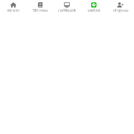
หน้าแรก
วิธีการจอง
เวอร์ชั่นปกติ
แชทไลน์
เข้าสู่ระบบ
1
2
520
บาท
590
บาท
10-391
[พร้อมส่ง]
11-391
[พร้อมส่ง]
1
490
บาท
490
บาท
03-390
[พร้อมส่ง]
04-390
[พร้อมส่ง]