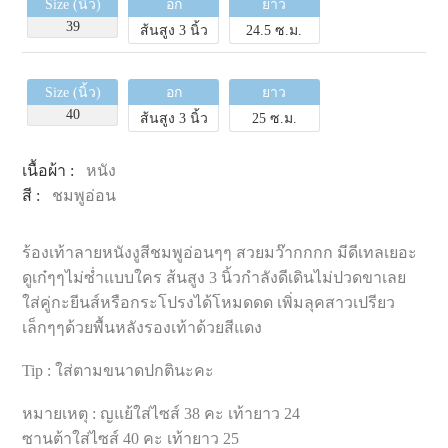
Size (นิ้ว)
อก
ยาว
39
ส้นสูง 3 นิ้ว
24.5 ซ.ม.
Size (นิ้ว)
อก
ยาว
40
ส้นสูง 3 นิ้ว
25 ซ.ม.
เนื้อผ้า :
หนัง
สี :
ชมพูอ่อน
ร้องเท้าลายหนังงูสีชมพูอ่อนๆๆ สวยมว๊ากกกก มีดีเทลเยอะ
ดูเก๋ๆๆไม่ซ่ำแบบใคร ส้นสูง 3 นิ้วกำลังดีเดินไม่ปวดขาเลย
ใส่คู่กะยีนส์หรือกระโปรงได้โหมดดด เพิ่มลุคสาวเปรียว
เล็กๆๆด้วยพื้นหลังรองเท้าด้วยสีแดง
Tip : ใส่ตามขนาดปกตินะคะ
หมายเหตุ : ญแย้ใส่ไซส์ 38 คะ เท้ายาว 24
ซานต้าใส่ไซส์ 40 คะ เท้ายาว 25