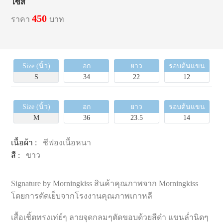
ไซส์
450
ราคา
บาท
Size (นิ้ว)
อก
ยาว
รอบต้นแขน
S
34
22
12
Size (นิ้ว)
อก
ยาว
รอบต้นแขน
M
36
23.5
14
เนื้อผ้า :
ชีฟองเนื้อหนา
สี :
ขาว
Signature by Morningkiss สินค้าคุณภาพจาก Morningkiss
โดยการตัดเย็บจากโรงงานคุณภาพเกาหลี
เสื้อเชิ้ตทรงเท่ย์ๆ ลายจุดกลมๆตัดขอบด้วยสีดำ แขนล่ำนิดๆ