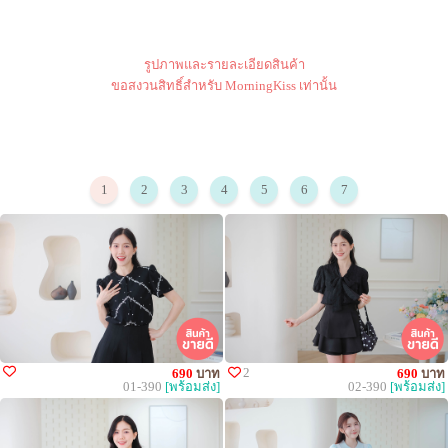
รูปภาพและรายละเอียดสินค้า
ขอสงวนสิทธิ์สำหรับ MorningKiss เท่านั้น
1
2
3
4
5
6
7
2
690
บาท
690
บาท
01-390
[พร้อมส่ง]
02-390
[พร้อมส่ง]