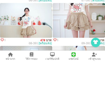
06-391
[พร้อมส่ง]
07-391
[พร้อมส่ง]
1
1
470
บาท
490
บาท
08-391
[พร้อมส่ง]
09-391
[พร้อมส่ง]
หน้าแรก
วิธีการจอง
เวอร์ชั่นปกติ
แชทไลน์
เข้าสู่ระบบ
1
2
520
บาท
590
บาท
10-391
[พร้อมส่ง]
11-391
[พร้อมส่ง]