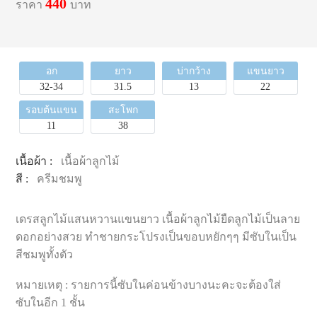
440
ราคา
บาท
อก
ยาว
บ่ากว้าง
แขนยาว
32-34
31.5
13
22
รอบต้นแขน
สะโพก
11
38
เนื้อผ้า :
เนื้อผ้าลูกไม้
สี :
ครีมชมพู
เดรสลูกไม้แสนหวานแขนยาว เนื้อผ้าลูกไม้ยืดลูกไม้เป็นลาย
ดอกอย่างสวย ทำชายกระโปรงเป็นขอบหยักๆๆ มีซับในเป็น
สีชมพูทั้งตัว
หมายเหตุ : รายการนี้ซับในค่อนข้างบางนะคะจะต้องใส่
ซับในอีก 1 ชั้น