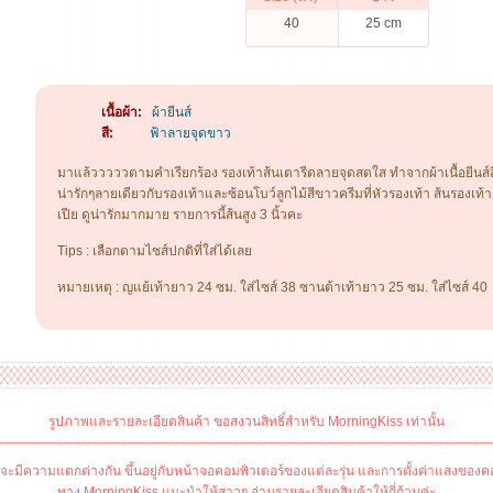
40
25 cm
เนื้อผ้า:
ผ้ายีนส์
สี:
ฟ้าลายจุดขาว
มาแล้วววววตามคำเรียกร้อง รองเท้าส้นเตารีดลายจุดสดใส ทำจากผ้าเนื้อยีนส์ส
น่ารักๆลายเดียวกับรองเท้าและซ้อนโบว์ลูกไม้สีขาวครีมที่หัวรองเท้า ส้นรองเท้า
เปีย ดูน่ารักมากมาย รายการนี้ส้นสูง 3 นิ้วคะ
Tips : เลือกตามไซส์ปกติที่ใส่ได้เลย
หมายเหตุ : ญแย้เท้ายาว 24 ซม. ใส่ไซส์ 38 ซานต้าเท้ายาว 25 ซม. ใส่ไซส์ 40
รูปภาพและรายละเอียดสินค้า ขอสงวนสิทธิ์สำหรับ MorningKiss เท่านั้น
ะมีความแตกต่างกัน ขึ้นอยู่กับหน้าจอคอมพิวเตอร์ของแต่ละรุ่น และการตั้งค่าแสงของคอ
ทาง MorningKiss แนะนำให้สาวๆ อ่านรายละเอียดสินค้าให้ถี่ถ้วนค่ะ