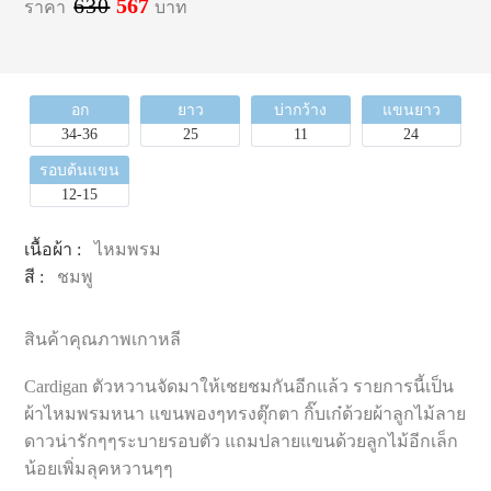
630
567
ราคา
บาท
อก
ยาว
บ่ากว้าง
แขนยาว
34-36
25
11
24
รอบต้นแขน
12-15
เนื้อผ้า :
ไหมพรม
สี :
ชมพู
สินค้าคุณภาพเกาหลี
Cardigan ตัวหวานจัดมาให้เชยชมกันอีกแล้ว รายการนี้เป็น
ผ้าไหมพรมหนา แขนพองๆทรงตุ๊กตา กิ๊บเก๋ด้วยผ้าลูกไม้ลาย
ดาวน่ารักๆๆระบายรอบตัว แถมปลายแขนด้วยลูกไม้อีกเล็ก
น้อยเพิ่มลุคหวานๆๆ