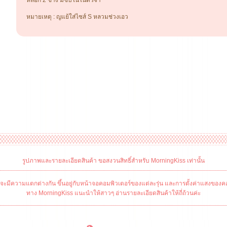
หลอก 2 ข้าง มีซับในในตัวจ้า
หมายเหตุ : ญแย้ใส่ไซส์ S หลวมช่วงเอว
รูปภาพและรายละเอียดสินค้า ขอสงวนสิทธิ์สำหรับ MorningKiss เท่านั้น
ะมีความแตกต่างกัน ขึ้นอยู่กับหน้าจอคอมพิวเตอร์ของแต่ละรุ่น และการตั้งค่าแสงของคอ
ทาง MorningKiss แนะนำให้สาวๆ อ่านรายละเอียดสินค้าให้ถี่ถ้วนค่ะ