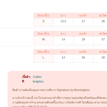
Size (นิ้ว)
ยาว
เอวต่ำ
สะโพ
S
13.5
27
36
Size (นิ้ว)
ยาว
เอวต่ำ
สะโพ
M
14
29
37
Size (นิ้ว)
ยาว
เอวต่ำ
สะโพ
L
14
30
38
เนื้อผ้า:
Cotton
สี:
ชมพูอ่อน
สินค้างานตัดเย็บคุณภาพเกาหลีจาก Signature by Morningkiss
มาแล้วจร้ารอบนี้ กระโปรงทรงเอวต่ำที่สาวๆๆหมายปองจัดเสร็จพร้อมเสริฟเ
งานตัดของทางร้าน ทรงสวยดีเทลกิ๊บเก๋ๆเบา สไตส์เกาหลี โทนสีอ่อน สามารถปล