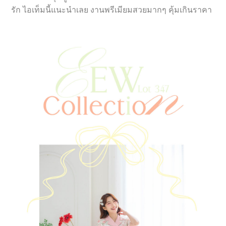
รัก ไอเท็มนี้แนะนำเลย งานพรีเมียมสวยมากๆ คุ้มเกินราคา