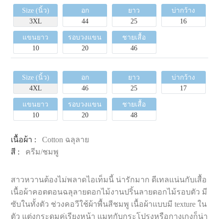
Size (นิ้ว)
อก
ยาว
บ่ากว้าง
3XL
44
25
16
แขนยาว
รอบวงแขน
ชายเสื้อ
10
20
46
Size (นิ้ว)
อก
ยาว
บ่ากว้าง
4XL
46
25
17
แขนยาว
รอบวงแขน
ชายเสื้อ
10
20
48
เนื้อผ้า :
Cotton ฉลุลาย
สี :
ครีม/ชมพู
สาวหวานต้องไม่พลาดไอเท็มนี้ น่ารักมาก ดีเทลแน่นกับเสื้อ
เนื้อผ้าคอตตอนฉลุลายดอกไม้งานปริ้นลายดอกไม้รอบตัว มี
ซับในทั้งตัว ช่วงคอวีใช้ผ้าพื้นสีชมพู เนื้อผ้าแบบมี texture ใน
ตัว แต่งกระดุมคู่เรียงหน้า แมทกับกระโปรงหรือกางเกงก็น่า