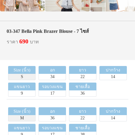
03-347 Bella Pink Brazer Blouse - 7 ไซส์
690
ราคา
บาท
Size (นิ้ว)
อก
ยาว
บ่ากว้าง
S
34
22
14
แขนยาว
รอบวงแขน
ชายเสื้อ
9
17
36
Size (นิ้ว)
อก
ยาว
บ่ากว้าง
M
36
22
14
แขนยาว
รอบวงแขน
ชายเสื้อ
9
17
38