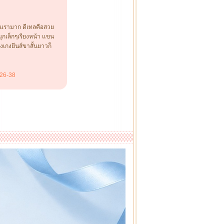
านเรามาก ดีเทลคือสวย
มุกเล็กๆเรียงหน้า แขน
งเกงยีนส์ขาสั้นยาวก็
 26-38