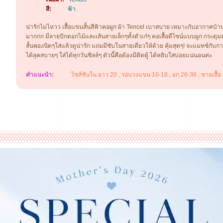
สี:
ฟ้า
น่ารักไม่ไหวว เสื้อแขนสั้นสีฟ้าคอผูก ผ้า Tencel เบาสบาย เหมาะกับอากาศบ้
มากกก มีลายปักดอกไม้และเส้นสายเล็กๆทั้งตัวเก๋ๆ คอเสื้อดีไซน์แบบผูก กระดุม
สั้นพองนิดๆใส่แล้วดูน่ารัก แถมมีซับในสายเดี่ยวให้ด้วย คุ้มสุดๆ! จะแมทช์กับกา
ได้ลุคสบายๆ ใส่ได้ทุกวันชิลล์ๆ ตัวนี้คือต้องมีติดตู้ ได้หยิบใส่บ่อยแน่นอนค่ะ
คำแนะนำ:
ไซส์ซับใน ยาว 20 , รอบวงแขน 16-18 , อก 26-38 , ชายเสื้อ