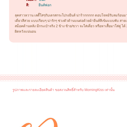
สี:
ยีนส์ฟอก
ลุคสาวหวาน เลดี้ใสๆกับเดรสกระโปรงยีนส์ น่าร้ากกกกก ตอบโจทย์รับลมร้อนม
เดี่ยวสีสวย แบบเรียบๆ น่ารักๆ ช่วงตัวด้านบนต่อด้วยผ้ายีนส์สีเข้มแบบพับ สายเด
สม็อคด้านหลัง มีกระเป๋าจริง 2 ข้าง ซ้าย/ขวา จะใส่เดี่ยว หรือหาเสื้อมาใส่คู่ ได
ผิดหวังแน่นอน
รูปภาพและรายละเอียดสินค้า ขอสงวนสิทธิ์สำหรับ MorningKiss เท่านั้น