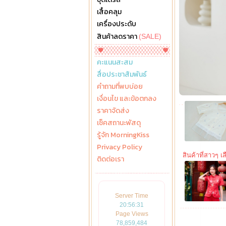
เสื้อคลุม
เครื่องประดับ
สินค้าลดราคา
(SALE)
คะแนนสะสม
สื่อประชาสัมพันธ์
คำถามที่พบบ่อย
เงื่อนไข และข้อตกลง
ราคาจัดส่ง
เช็คสถานะพัสดุ
รู้จัก MorningKiss
Privacy Policy
สินค้าที่สาวๆ เลื
ติดต่อเรา
Server Time
20:56:32
Page Views
78,859,484