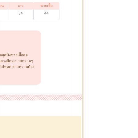
ขน
เอว
ชายเสื้อ
34
44
สุดปังชายเสื้อต่อ
ใส่ยางยืดระบายหวานๆ
รักไปหมด สาวหวานต้อง