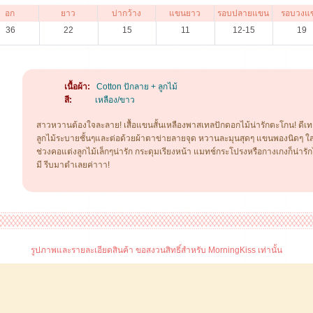
อก
ยาว
บ่ากว้าง
แขนยาว
รอบปลายแขน
รอบวงแ
36
22
15
11
12-15
19
เนื้อผ้า:
Cotton ปักลาย + ลูกไม้
สี:
เหลือง/ขาว
สาวหวานต้องใจละลาย! เสื้อแขนสั้นเหลืองพาสเทลปักดอกไม้น่ารักตะโกน! ดีเทล
ลูกไม้ระบายชั้นๆและต่อด้วยผ้าตาข่ายลายจุด หวานละมุนสุดๆ แขนพองนิดๆ 
ช่วงคอแต่งลูกไม้เล็กๆน่ารัก กระดุมเรียงหน้า แมทช์กระโปรงหรือกางเกงก็น่า
มี รีบมาตำเลยค่าาา!
รูปภาพและรายละเอียดสินค้า ขอสงวนสิทธิ์สำหรับ MorningKiss เท่านั้น