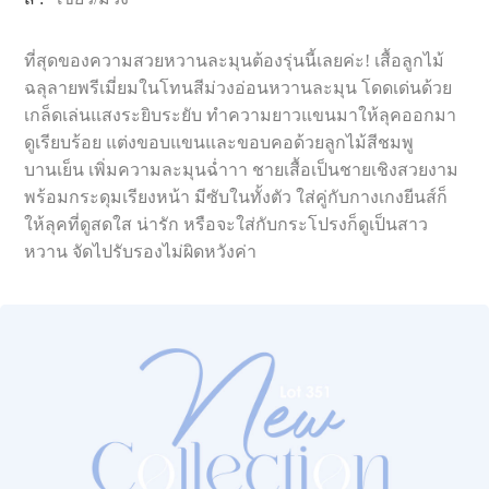
ที่สุดของความสวยหวานละมุนต้องรุ่นนี้เลยค่ะ! เสื้อลูกไม้
ฉลุลายพรีเมี่ยมในโทนสีม่วงอ่อนหวานละมุน โดดเด่นด้วย
เกล็ดเล่นแสงระยิบระยับ ทำความยาวแขนมาให้ลุคออกมา
ดูเรียบร้อย แต่งขอบแขนและขอบคอด้วยลูกไม้สีชมพู
บานเย็น เพิ่มความละมุนฉ่ำาา ชายเสื้อเป็นชายเชิงสวยงาม
พร้อมกระดุมเรียงหน้า มีซับในทั้งตัว ใส่คู่กับกางเกงยีนส์ก็
ให้ลุคที่ดูสดใส น่ารัก หรือจะใส่กับกระโปรงก็ดูเป็นสาว
หวาน จัดไปรับรองไม่ผิดหวังค่า