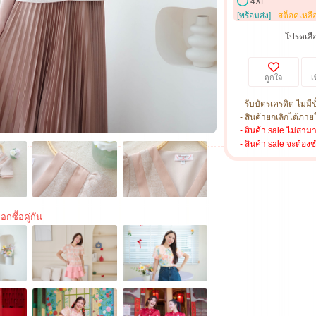
4XL
[พร้อมส่ง]
- สต็อคเหลื
โปรดเลือ
ถูกใจ
เ
- รับบัตรเครดิต ไม่มีข
- สินค้ายกเลิกได้ภายใ
- สินค้า sale ไม่สาม
- สินค้า sale จะต้อง
อกซื้อคู่กัน