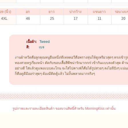
ze (นิ้ว)
อก
ยาว
บ่ากว้าง
แขนยาว
รอบวงแ
4XL
46
25
17
11
20
เนื้อผ้า:
Tweed
สี:
เบจ
งานผ้าทวีตคือลูกคุณหนูยืนหนึ่ง!ดีเทลคอวีคือพรางหุ่นให้ดูเพรียวสุดๆ ทรงเข้า
ทองสวยหรูเรียงหน้า ตัดกับขอบเสื้อสีพีชน่ารักมากกก! เข้ากันแบบลงตัวสุด ด้า
อย่างดี ใส่แล้วดูแพงแบบตะโกน จะใส่ไปคาเฟ่ก็คือได้รูปสวยๆ ลงไอจีปังๆ แน่
ก็คือดูดีมีออร่าสุดๆ ต้องมีติดตู้แล้ว ไม่งั้นพลาดมากจริงๆ
รูปภาพและรายละเอียดสินค้า ขอสงวนสิทธิ์สำหรับ MorningKiss เท่านั้น