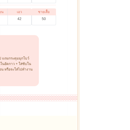
ขน
เอว
ชายเสื้อ
42
50
รูป แถมกระดุมมุกโบว์
นในอัดกาว + ใส่ซับใน
นอน หรือจะใส่ไปทำงาน