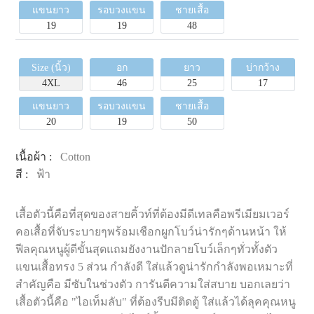
แขนยาว
รอบวงแขน
ชายเสื้อ
19
19
48
Size (นิ้ว)
อก
ยาว
บ่ากว้าง
4XL
46
25
17
แขนยาว
รอบวงแขน
ชายเสื้อ
20
19
50
เนื้อผ้า :
Cotton
สี :
ฟ้า
เสื้อตัวนี้คือที่สุดของสายคิ้วท์ที่ต้องมีดีเทลคือพรีเมียมเวอร์
คอเสื้อที่จับระบายๆพร้อมเชือกผูกโบว์น่ารักๆด้านหน้า ให้
ฟีลคุณหนูผู้ดีขั้นสุดแถมยังงานปักลายโบว์เล็กๆทั่วทั้งตัว
แขนเสื้อทรง 5 ส่วน กำลังดี ใส่แล้วดูน่ารักกำลังพอเหมาะที่
สำคัญคือ มีซับในช่วงตัว การันตีความใส่สบาย บอกเลยว่า
เสื้อตัวนี้คือ "ไอเท็มลับ" ที่ต้องรีบมีติดตู้ ใส่แล้วได้ลุคคุณหนู