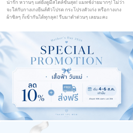
น่ารัก หวานๆ แต่ยังดูมีสไตล์ขั้นสุด! แมทช์ง่ายมากๆ! ไม่ว่า
จะใส่กับกางเกงยีนส์ตัวโปรด กระโปรงตัวเก่ง หรือกางเกง
ผ้าชิลๆ ก็เข้ากันได้ทุกลุค! รีบมาตำด่วนๆ เลยนะคะ