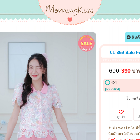
สินค
01-359 Sale F
690
390
บา
4XL
[พร้อมส่ง]
โปรดเลือ
ถูกใจ
เ
- รับบัตรเครดิต ไม่มีข
- สินค้ายกเลิกได้ภายใ