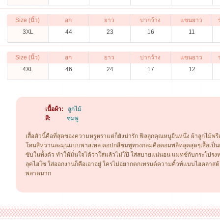
Size (นิ้ว)
อก
ยาว
บ่ากว้าง
แขนยาว
3XL
44
23
16
11
Size (นิ้ว)
อก
ยาว
บ่ากว้าง
แขนยาว
4XL
46
24
17
12
เนื้อผ้า:
ลูกไม้
สี:
ชมพู
เสื้อตัวนี้คือที่สุดของความหรูหราแต่ก็ยังน่ารัก ฟีลลูกคุณหนูยืนหนึ่ง ผ้าลูกไม้
โทนสีหวานละมุนแบบพาสเทล คอปกสีชมพูทรงกลมคือคอมพลีทลุคสุดๆเสื้อเป็นแ
ซับในทั้งตัว ทำให้มั่นใจได้ว่าใส่แล้วไม่โป๊ ใส่สบายแน่นอน แมทช์กับกระโปรง
ลุคไฮโซ ใส่ออกงานก็คือเอาอยู่ ใครไม่อยากตกเทรนด์ความคิ้วท์แบบไฮคลาสต้องจั
พลาดมาก