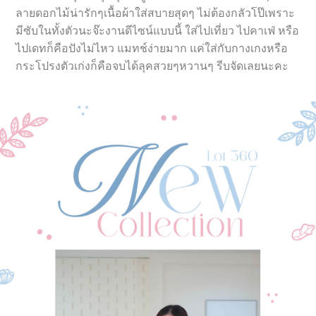
ลายดอกไม้น่ารักๆเนื้อผ้าใส่สบายสุดๆ ไม่ต้องกลัวโป๊เพราะ
มีซับในทั้งตัวนะจ๊ะงานดีไซน์แบบนี้ ใส่ไปเที่ยว ไปคาเฟ่ หรือ
ไปเดทก็คือปังไม่ไหว แมทช์ง่ายมาก แค่ใส่กับกางเกงหรือ
กระโปรงตัวเก่งก็คือจบได้ลุคสวยๆหวานๆ รีบจัดเลยนะคะ