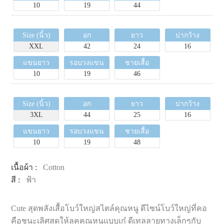
10
19
44
Size (นิ้ว)
อก
ยาว
บ่ากว้าง
XXL
42
24
16
แขนยาว
รอบวงแขน
ชายเสื้อ
10
19
46
Size (นิ้ว)
อก
ยาว
บ่ากว้าง
3XL
44
25
16
แขนยาว
รอบวงแขน
ชายเสื้อ
10
19
48
เนื้อผ้า :
Cotton
สี :
ฟ้า
Cute สุดพลังเสื้อโบว์ใหญ่สไตล์คุณหนู ดีไซน์โบว์ใหญ่ที่คอ
คือชนะเลิศสุดให้ลุคคุณหนูแบบเก๋ ดีเทลลายทางเล็กๆกับ