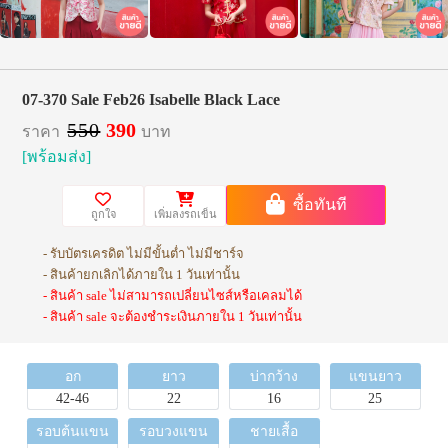
07-370 Sale Feb26 Isabelle Black Lace
550
390
ราคา
บาท
[พร้อมส่ง]
ซื้อทันที
ถูกใจ
เพิ่มลงรถเข็น
- รับบัตรเครดิต ไม่มีขั้นต่ำ ไม่มีชาร์จ
- สินค้ายกเลิกได้ภายใน 1 วันเท่านั้น
- สินค้า sale ไม่สามารถเปลี่ยนไซส์หรือเคลมได้
- สินค้า sale จะต้องชำระเงินภายใน 1 วันเท่านั้น
อก
ยาว
บ่ากว้าง
แขนยาว
42-46
22
16
25
รอบต้นแขน
รอบวงแขน
ชายเสื้อ