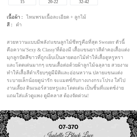
15
20-22
32-42
เนื้อผ้า :
ไหมพรมเนื้อละเอียด + ลูกไม้
สี :
ดำ
สวยหวานแบบมีพลัง!แขนลูกไม้ซีทรูคือที่สุด Sweater ตัวนี้
คือความ'Sexy & Classy'ที่ต้องมี เสื้อแขนยาวสีดำคอเสื้อแต่ง
มุกลูกปัดสีขาวที่ถูกเย็บเป็นลายดอกไม้ทำให้เสื้อดูหรูหรา
และโดดเด่นมากๆ แขนเสื้อต่อด้วยผ้าลูกไม้ฉลุลาย สวยงาม
ทำให้เสื้อสีดำเรียบๆดูมีมิติและอ่อนหวาน ปลายแขนแต่ง
ระบายเล็กน้อยดูน่ารัก จะแมตซ์กับกางเกงกระโปรง ใส่ไป
งานเลี้ยง ดินเนอร์สวยหรูและโดดเด่น เป็นชิ้นที่แมตช์ง่าย
แถมใส่แล้วดูแพง ดูมีคลาส ต้องจัดด่วน!