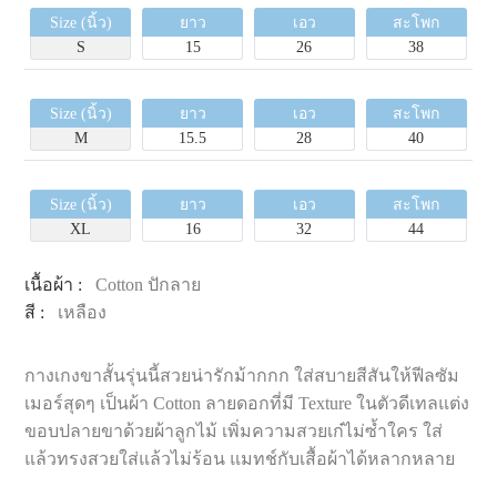
Size (นิ้ว)
ยาว
เอว
สะโพก
S
15
26
38
Size (นิ้ว)
ยาว
เอว
สะโพก
M
15.5
28
40
Size (นิ้ว)
ยาว
เอว
สะโพก
XL
16
32
44
เนื้อผ้า :
Cotton ปักลาย
สี :
เหลือง
กางเกงขาสั้นรุ่นนี้สวยน่ารักม้ากกก ใส่สบายสีสันให้ฟีลซัม
เมอร์สุดๆ เป็นผ้า Cotton ลายดอกที่มี Texture ในตัวดีเทลแต่ง
ขอบปลายขาด้วยผ้าลูกไม้ เพิ่มความสวยเก๋ไม่ซ้ำใคร ใส่
แล้วทรงสวยใส่แล้วไม่ร้อน แมทช์กับเสื้อผ้าได้หลากหลาย