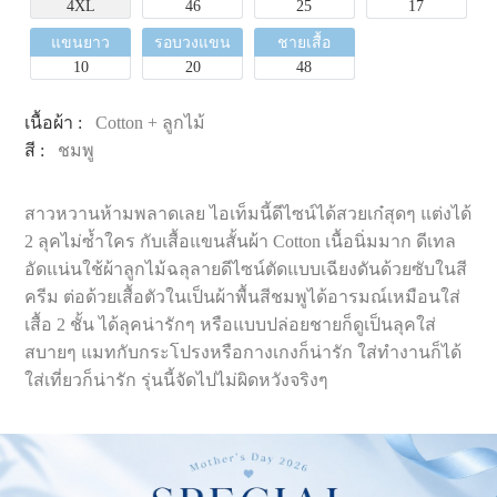
4XL
46
25
17
แขนยาว
รอบวงแขน
ชายเสื้อ
10
20
48
เนื้อผ้า :
Cotton + ลูกไม้
สี :
ชมพู
สาวหวานห้ามพลาดเลย ไอเท็มนี้ดีไซน์ได้สวยเก๋สุดๆ แต่งได้
2 ลุคไม่ซ้ำใคร กับเสื้อแขนสั้นผ้า Cotton เนื้อนิ่มมาก ดีเทล
อัดแน่นใช้ผ้าลูกไม้ฉลุลายดีไซน์ตัดแบบเฉียงดันด้วยซับในสี
ครีม ต่อด้วยเสื้อตัวในเป็นผ้าพื้นสีชมพูได้อารมณ์เหมือนใส่
เสื้อ 2 ชั้น ได้ลุคน่ารักๆ หรือแบบปล่อยชายก็ดูเป็นลุคใส่
สบายๆ แมทกับกระโปรงหรือกางเกงก็น่ารัก ใส่ทำงานก็ได้
ใส่เที่ยวก็น่ารัก รุ่นนี้จัดไปไม่ผิดหวังจริงๆ