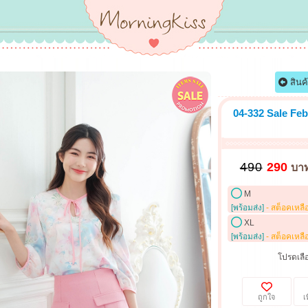
สินค
04-332 Sale Feb
490
290
บา
M
[พร้อมส่ง]
- สต็อคเหลื
XL
[พร้อมส่ง]
- สต็อคเหลื
โปรดเลือ
ถูกใจ
เ