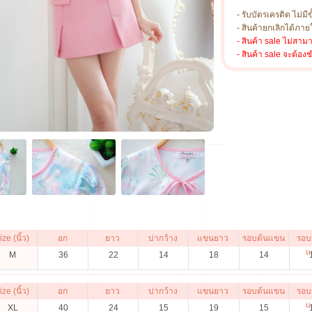
- รับบัตรเครดิต ไม่มีข
- สินค้ายกเลิกได้ภายใ
- สินค้า sale ไม่สาม
- สินค้า sale จะต้อง
ize (นิ้ว)
อก
ยาว
บ่ากว้าง
แขนยาว
รอบต้นแขน
รอบ
แ
M
36
22
14
18
14
ize (นิ้ว)
อก
ยาว
บ่ากว้าง
แขนยาว
รอบต้นแขน
รอบ
แ
XL
40
24
15
19
15