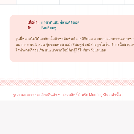
เนื้อผ้า:
ผ้าซาตินพิมพ์ลายดิจิตอล
สี:
โทนสีชมพู
รุ่นนี้พลาดไม่ได้เลยกับเสื้อผ้าซาตินพิมพ์ลายดิจิตอล ลายดอกสวยหวานแบบ
นมากๆ แขน 5 ส่วน กุ๊นขอบคอด้วยผ้าสีชมพูช่วงมีสายผูกโบว์น่ารักๆ เนื้อผ้านุ่มๆล
ใส่ทำงานก็สวยเริ่ด แนะนำจากใจมีติดตู้ไว้ไม่ผิดหวังแน่นอน
รูปภาพและรายละเอียดสินค้า ขอสงวนสิทธิ์สำหรับ MorningKiss เท่านั้น