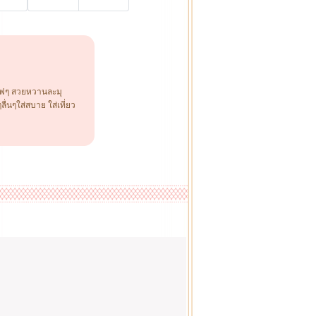
ซอฟๆ สวยหวานละมุ
ื่นๆใส่สบาย ใส่เที่ยว