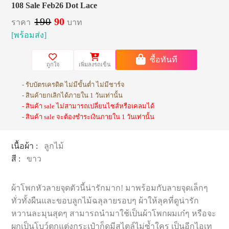
108 Sale Feb26 Dot Lace
190
90
ราคา
บาท
[พร้อมส่ง]
ซื้อทันที
ถูกใจ
เพิ่มลงรถเข็น
- รับบัตรเครดิต ไม่มีขั้นต่ำ ไม่มีชาร์จ
- สินค้ายกเลิกได้ภายใน 1 วันเท่านั้น
- สินค้า sale ไม่สามารถเปลี่ยนไซส์หรือเคลมได้
- สินค้า sale จะต้องชำระเงินภายใน 1 วันเท่านั้น
เนื้อผ้า :
ลูกไม้
สี :
ขาว
ผ้าโพกหัวลายจุดตัวนี้น่ารักมาก! มาพร้อมกับลายจุดเล็กๆ
ทั่วทั้งผืนและขอบลูกไม้ฉลุลายรอบๆ ผ้าให้ลุคที่ดูน่ารัก
หวานละมุนสุดๆ สามารถนำมาใช้เป็นผ้าโพกผมเก๋ๆ หรือจะ
ผูกเป็นโบว์ตกแต่งกระเป๋าก็ดูมีสไตล์ไม่ซ้ำใคร เป็นอีกไอเท