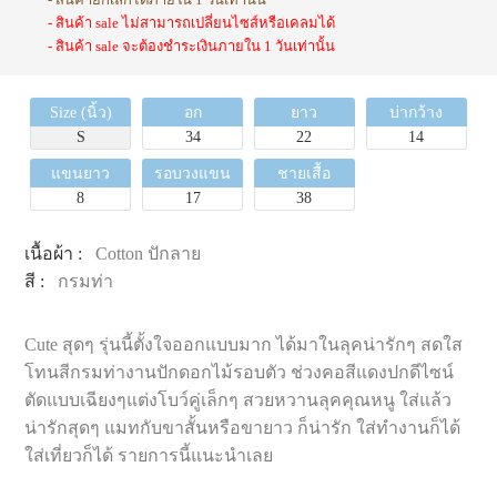
- สินค้า sale ไม่สามารถเปลี่ยนไซส์หรือเคลมได้
- สินค้า sale จะต้องชำระเงินภายใน 1 วันเท่านั้น
Size (นิ้ว)
อก
ยาว
บ่ากว้าง
S
34
22
14
แขนยาว
รอบวงแขน
ชายเสื้อ
8
17
38
เนื้อผ้า :
Cotton ปักลาย
สี :
กรมท่า
Cute สุดๆ รุ่นนี้ตั้งใจออกแบบมาก ได้มาในลุคน่ารักๆ สดใส
โทนสีกรมท่างานปักดอกไม้รอบตัว ช่วงคอสีแดงปกดีไซน์
ตัดแบบเฉียงๆแต่งโบว์คู่เล็กๆ สวยหวานลุคคุณหนู ใส่แล้ว
น่ารักสุดๆ แมทกับขาสั้นหรือขายาว ก็น่ารัก ใส่ทำงานก็ได้
ใส่เที่ยวก็ได้ รายการนี้แนะนำเลย