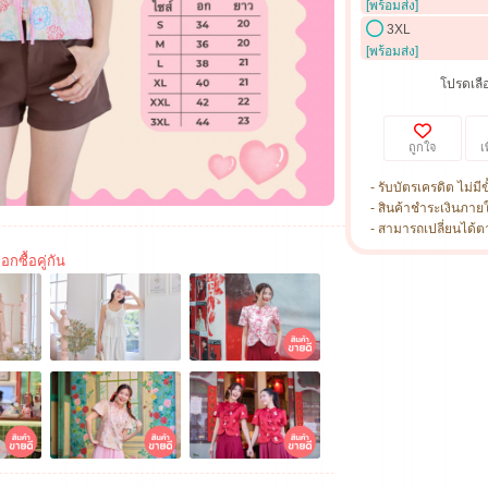
[พร้อมส่ง]
3XL
[พร้อมส่ง]
โปรดเลือ
ถูกใจ
เ
- รับบัตรเครดิต ไม่มีข
- สินค้าชำระเงินภาย
- สามารถเปลี่ยนได้ตามไ
อกซื้อคู่กัน