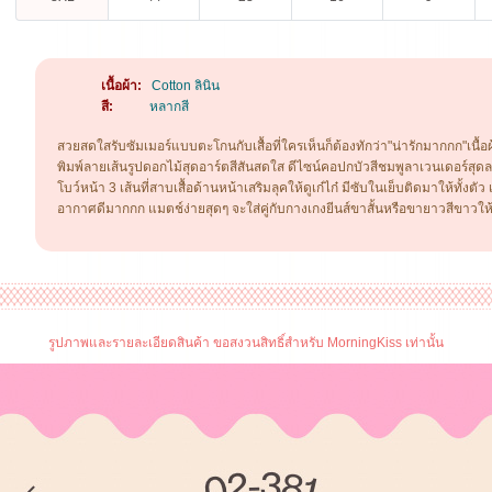
เนื้อผ้า:
Cotton ลินิน
สี:
หลากสี
สวยสดใสรับซัมเมอร์แบบตะโกนกับเสื้อที่ใครเห็นก็ต้องทักว่า"น่ารักมากกก"เนื้อผ
พิมพ์ลายเส้นรูปดอกไม้สุดอาร์ตสีสันสดใส ดีไซน์คอปกบัวสีชมพูลาเวนเดอร์สุดล
โบว์หน้า 3 เส้นที่สาบเสื้อด้านหน้าเสริมลุคให้ดูเก๋ไก๋ มีซับในเย็บติดมาให้ทั้งตัว
อากาศดีมากกก แมตช์ง่ายสุดๆ จะใส่คู่กับกางเกงยีนส์ขาสั้นหรือขายาวสีขาวให้ล
รูปภาพและรายละเอียดสินค้า ขอสงวนสิทธิ์สำหรับ MorningKiss เท่านั้น