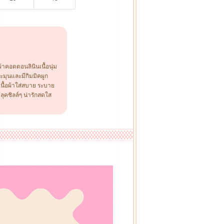
้าคอตตอนลินินเนื้อนุ่ม
ะมุนและมีกิมมิคผูก
 เนื้อผ้าใส่สบาย ระบาย
ุคชิลล์ๆ น่ารักสดใส