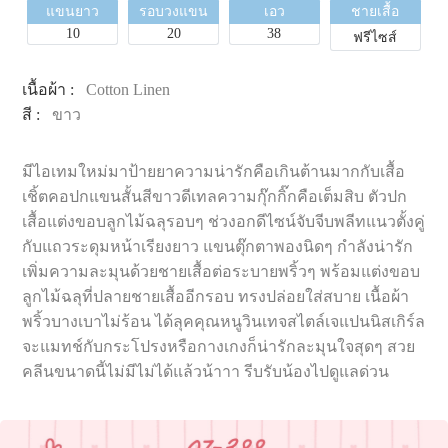
แขนยาว
รอบวงแขน
เอว
ชายเสื้อ
10
20
38
ฟรีไซส์
เนื้อผ้า :
Cotton Linen
สี :
ขาว
มีไอเทมใหม่มาป้ายยาความน่ารักคือเกินต้านมากกับเสื้อ
เชิ้ตคอปกแขนสั้นสีขาวดีเทลความกุ๊กกิ๊กคือเต็มสิบ ตัวปก
เสื้อแต่งขอบลูกไม้ฉลุรอบๆ ช่วงอกดีไซน์จับจีบพลีทแนวตั้งคู่
กับแถวระดุมหน้าเรียงยาว แขนตุ๊กตาพองนิดๆ กำลังน่ารัก
เพิ่มความละมุนด้วยชายเสื้อต่อระบายพริ้วๆ พร้อมแต่งขอบ
ลูกไม้ฉลุที่ปลายชายเสื้ออีกรอบ ทรงปล่อยใส่สบาย เนื้อผ้า
พริ้วบางเบาไม่ร้อน ได้ลุคคุณหนูวินเทจสไตล์เจแปนนิสเกิร์ล
จะแมทช์กับกระโปรงหรือกางเกงก็น่ารักละมุนใจสุดๆ สวย
คลีนขนาดนี้ไม่มีไม่ได้แล้วน้าาา รีบรับน้องไปดูแลด่วน