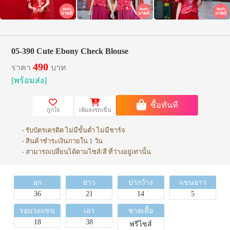
05-390 Cute Ebony Check Blouse
490
ราคา
บาท
[พร้อมส่ง]
ซื้อทันที
ถูกใจ
เพิ่มลงรถเข็น
- รับบัตรเครดิต ไม่มีขั้นต่ำ ไม่มีชาร์จ
- สินค้าชำระเงินภายใน 1 วัน
- สามารถเปลี่ยนได้ตามไซส์/สี ที่ว่างอยู่เท่านั้น
อก
ยาว
บ่ากว้าง
แขนยาว
36
21
14
5
รอบวงแขน
เอว
ชายเสื้อ
18
38
ฟรีไซส์